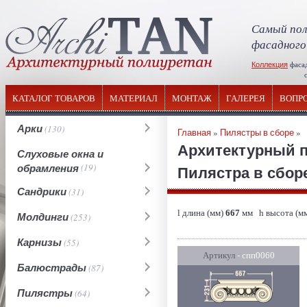
Самый пол
фасадного
Коллекция
фаса
отечествен
КАТАЛОГ ТОВАРОВ
МАТЕРИАЛ
МОНТАЖ
ГАЛЕРЕЯ
ВОПР
Арки
(130)
Главная
»
Пилястры в сборе
»
Архитектурный 
Слуховые окна и
обрамления
(19)
Пилястра в сборе
Сандрики
(31)
l длина (мм)
667
мм h высота (м
Молдинги
(253)
Карнизы
(55)
Артикул
- спп0060
Балюстрады
(87)
Пилястры
(64)