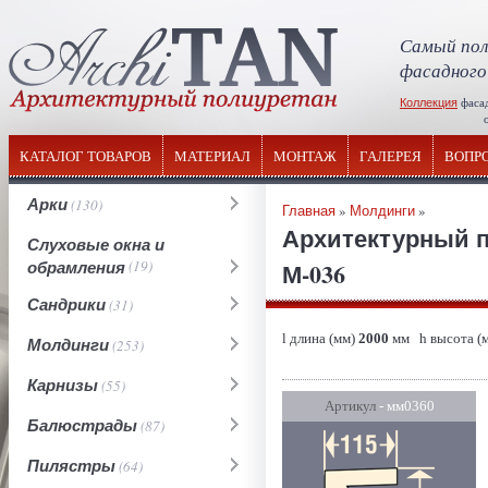
Самый пол
фасадного
Коллекция
фаса
отечествен
КАТАЛОГ ТОВАРОВ
МАТЕРИАЛ
МОНТАЖ
ГАЛЕРЕЯ
ВОПР
Арки
(130)
Главная
»
Молдинги
»
Архитектурный 
Слуховые окна и
обрамления
(19)
М-036
Сандрики
(31)
l длина (мм)
2000
мм h высота (
Молдинги
(253)
Карнизы
(55)
Артикул
- мм0360
Балюстрады
(87)
Пилястры
(64)