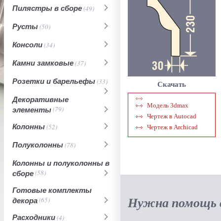
Пилястры в сборе
(49)
Русты
(50)
Консоли
(34)
Камни замковые
(37)
Розетки и барельефы
(33)
Скачать
Декоративные
Модель 3dmax
элементы
(79)
Чертеж в Autocad
Колонны
(52)
Чертеж в Archicad
Полуколонны
(78)
Колонны и полуколонны в
сборе
(58)
Готовые комплекты
Нужна помощь в
декора
(65)
Расходники
(4)