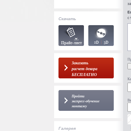
з
Е
с 
Скачать
Пр
Заказать
расчет декора
БЕСПЛАТНО
Ка
Пройти
Вв
экспресс-обучение
монтажу
Галерея