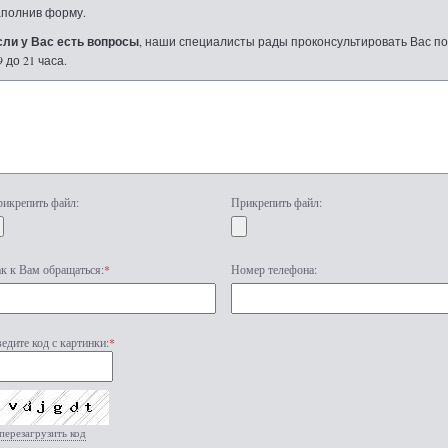
аполнив форму.
сли у Вас есть вопросы
, наши специалисты рады проконсультировать Вас по т
9 до 21 часа.
икрепить файл:
Прикрепить файл:
к к Вам обращаться:
*
Номер телефона:
едите код с картинки:
*
перезагрузить код