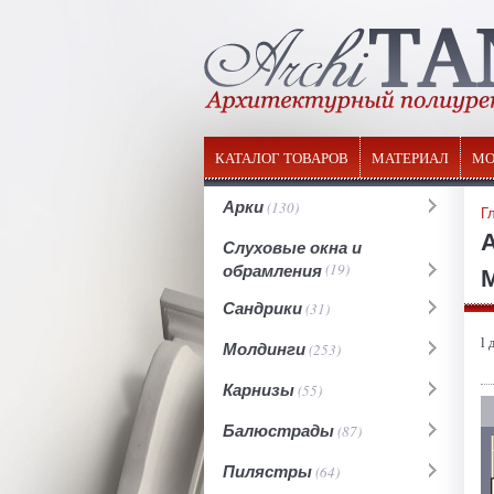
КАТАЛОГ ТОВАРОВ
МАТЕРИАЛ
МО
Арки
(130)
Г
Слуховые окна и
обрамления
(19)
М
Сандрики
(31)
l 
Молдинги
(253)
Карнизы
(55)
Балюстрады
(87)
Пилястры
(64)