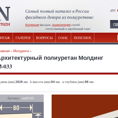
Самый полный каталог в России
495
фасадного декора из полиуретана:
Коллекция
фасадов,
энциклопедия
статей:
отечественный и зарубежный опыт
НТАЖ
ГАЛЕРЕЯ
ВОПРОСЫ
О НАС
ПОЛЕЗНОЕ
лавная
»
Молдинги
»
Архитектурный полиуретан Молдинг
-033
длина (мм)
2020
мм h высота (мм)
84
мм w глубина (мм)
80
мм
Артикул
- мм0330