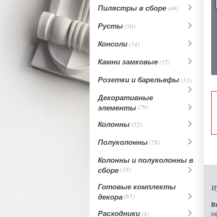
Пилястры в сборе
(49)
Русты
(50)
Консоли
(34)
Камни замковые
(37)
Розетки и барельефы
(33)
Декоративные
элементы
(79)
Колонны
(52)
Полуколонны
(78)
Колонны и полуколонны в
сборе
(58)
Готовые комплекты
Н
декора
(65)
В
Расходники
(4)
о