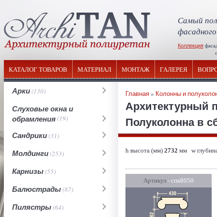
Самый пол
фасадного
Коллекция
фаса
отечествен
КАТАЛОГ ТОВАРОВ
МАТЕРИАЛ
МОНТАЖ
ГАЛЕРЕЯ
ВОПР
Арки
(130)
Главная
»
Колонны и полуколо
Архитектурный 
Слуховые окна и
обрамления
(19)
Полуколонна в сб
Сандрики
(31)
h высота (мм)
2732
мм w глубина
Молдинги
(253)
Карнизы
(55)
Артикул
- спк8050
Балюстрады
(87)
Пилястры
(64)