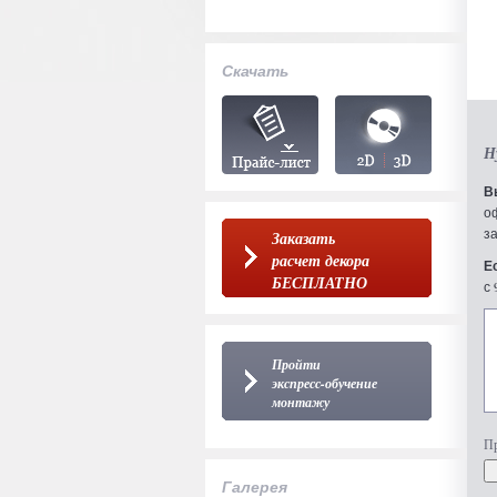
Скачать
Н
В
о
з
Заказать
расчет декора
Е
БЕСПЛАТНО
с 
Пройти
экспресс-обучение
монтажу
Пр
Галерея