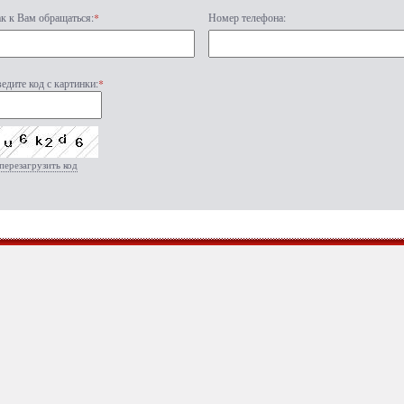
к к Вам обращаться:
*
Номер телефона:
едите код с картинки:
*
перезагрузить код