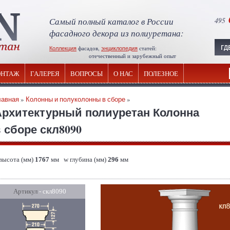
Самый полный каталог в России
495
фасадного декора из полиуретана:
Коллекция
фасадов,
энциклопедия
статей:
отечественный и зарубежный опыт
НТАЖ
ГАЛЕРЕЯ
ВОПРОСЫ
О НАС
ПОЛЕЗНОЕ
лавная
»
Колонны и полуколонны в сборе
»
Архитектурный полиуретан Колонна
 сборе скл8090
 высота (мм)
1767
мм w глубина (мм)
296
мм
Артикул
- скл8090