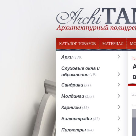
КАТАЛОГ ТОВАРОВ
МАТЕРИАЛ
МО
Арки
(130)
Г
Слуховые окна и
обрамления
(19)
в
Сандрики
(31)
h
Молдинги
(253)
Карнизы
(55)
Балюстрады
(87)
Пилястры
(64)