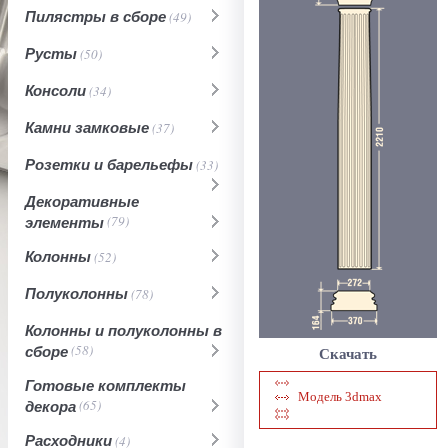
Пилястры в сборе
(49)
Русты
(50)
Консоли
(34)
Камни замковые
(37)
Розетки и барельефы
(33)
Декоративные
элементы
(79)
Колонны
(52)
Полуколонны
(78)
Колонны и полуколонны в
сборе
(58)
Скачать
Готовые комплекты
Модель 3dmax
декора
(65)
Расходники
(4)