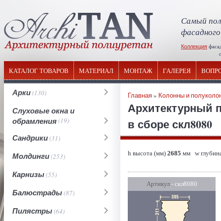
Самый пол
фасадного
Коллекция
фаса
отечествен
КАТАЛОГ ТОВАРОВ
МАТЕРИАЛ
МОНТАЖ
ГАЛЕРЕЯ
ВОПР
Арки
(130)
Главная
»
Колонны и полуколо
Архитектурный п
Слуховые окна и
обрамления
(19)
в сборе скл8080
Сандрики
(31)
h высота (мм)
2685
мм w глубина
Молдинги
(253)
Карнизы
(55)
Артикул
- скл8080
Балюстрады
(87)
Пилястры
(64)