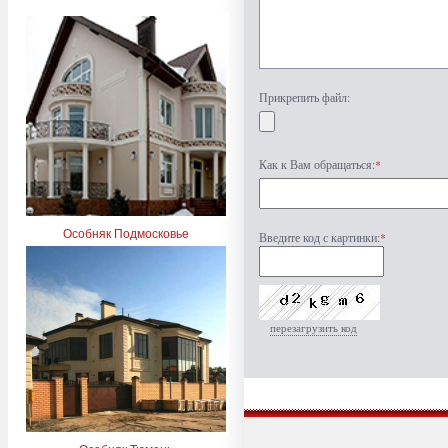
Прикрепить файл:
Как к Вам обращаться:
*
Особняк Подмосковье
Введите код с картинки:
*
перезагрузить код