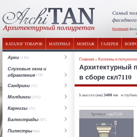
Самый пол
фасадного
Коллекция
фаса
отечествен
КАТАЛОГ ТОВАРОВ
МАТЕРИАЛ
МОНТАЖ
ГАЛЕРЕЯ
ВОПР
Арки
(130)
Главная
»
Колонны и полуколо
Архитектурный п
Слуховые окна и
обрамления
(19)
в сборе скл7110
Сандрики
(31)
h высота (мм)
3400
мм w глубина
Молдинги
(253)
Карнизы
(55)
Артикул
- скл7110
Балюстрады
(87)
Пилястры
(64)