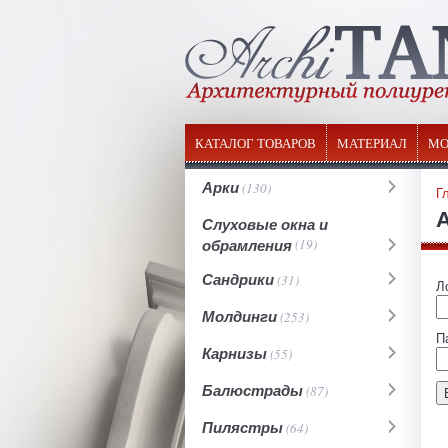
КАТАЛОГ ТОВАРОВ
МАТЕРИАЛ
МО
Арки
(130)
Г
Слуховые окна и
обрамления
(19)
Сандрики
(31)
Л
Молдинги
(253)
П
Карнизы
(55)
Балюстрады
(87)
Пилястры
(64)