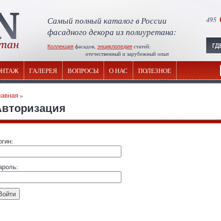
Самый полный каталог в России
495
фасадного декора из полиуретана:
Коллекция
фасадов,
энциклопедия
статей:
отечественный и зарубежный опыт
НТАЖ
ГАЛЕРЕЯ
ВОПРОСЫ
О НАС
ПОЛЕЗНОЕ
лавная
»
Авторизация
огин:
ароль: