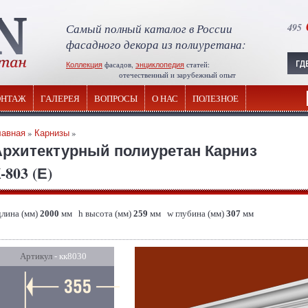
Самый полный каталог в России
495
фасадного декора из полиуретана:
Коллекция
фасадов,
энциклопедия
статей:
отечественный и зарубежный опыт
НТАЖ
ГАЛЕРЕЯ
ВОПРОСЫ
О НАС
ПОЛЕЗНОЕ
лавная
»
Карнизы
»
Архитектурный полиуретан Карниз
-803 (Е)
длина (мм)
2000
мм h высота (мм)
259
мм w глубина (мм)
307
мм
Артикул
- кк8030