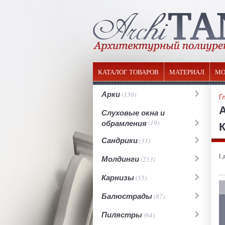
КАТАЛОГ ТОВАРОВ
МАТЕРИАЛ
МО
Арки
(130)
Г
Слуховые окна и
обрамления
(19)
К
Сандрики
(31)
l 
Молдинги
(253)
Карнизы
(55)
Балюстрады
(87)
Пилястры
(64)