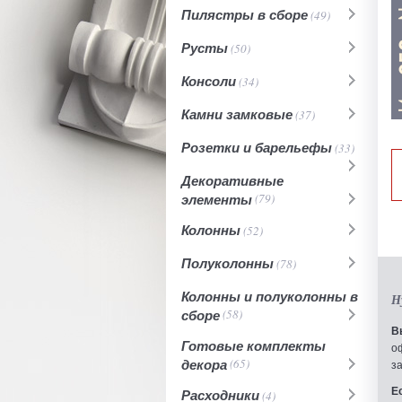
Пилястры в сборе
(49)
Русты
(50)
Консоли
(34)
Камни замковые
(37)
Розетки и барельефы
(33)
Декоративные
элементы
(79)
Колонны
(52)
Полуколонны
(78)
Колонны и полуколонны в
Н
сборе
(58)
В
Готовые комплекты
о
декора
(65)
з
Е
Расходники
(4)