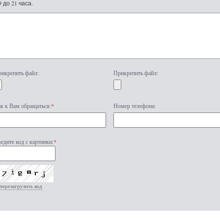
9 до 21 часа.
икрепить файл:
Прикрепить файл:
к к Вам обращаться:
*
Номер телефона:
едите код с картинки:
*
перезагрузить код