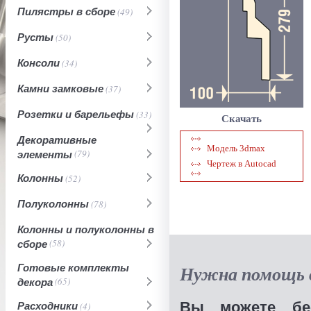
Пилястры в сборе
(49)
Русты
(50)
Консоли
(34)
Камни замковые
(37)
Розетки и барельефы
(33)
Скачать
Декоративные
Модель 3dmax
элементы
(79)
Чертеж в Autocad
Колонны
(52)
Полуколонны
(78)
Колонны и полуколонны в
сборе
(58)
Готовые комплекты
Нужна помощь в
декора
(65)
Вы можете бес
Расходники
(4)