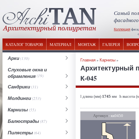
Самый пол
фасадного
Коллекция
фаса
отечествен
КАТАЛОГ ТОВАРОВ
МАТЕРИАЛ
МОНТАЖ
ГАЛЕРЕЯ
ВОПР
Арки
(130)
Главная
»
Карнизы
»
Архитектурный п
Слуховые окна и
обрамления
(19)
К-045
Сандрики
(31)
l длина (мм)
1745
мм h высота (
Молдинги
(253)
Карнизы
(55)
Артикул
- кк0450
Балюстрады
(87)
Пилястры
(64)