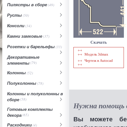
Пилястры в сборе
(49)
Русты
(50)
Консоли
(34)
Камни замковые
(37)
Скачать
Розетки и барельефы
(33)
Модель 3dmax
Декоративные
Чертеж в Autocad
элементы
(79)
Колонны
(52)
Полуколонны
(78)
Колонны и полуколонны в
сборе
(58)
Нужна помощь в
Готовые комплекты
декора
(65)
Вы можете бес
Расходники
(4)