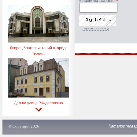
Введите код с картинки:
*
перезагрузить код
Дворец бракосочетаний в городе
Тюмень
Дом на улице Рождественка
© Copyright 2026
Каталог това