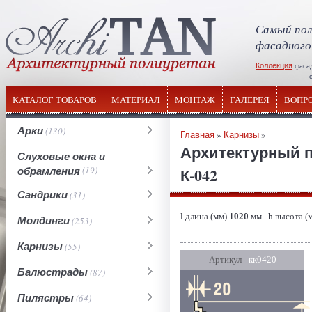
Самый пол
фасадного
Коллекция
фаса
отечествен
КАТАЛОГ ТОВАРОВ
МАТЕРИАЛ
МОНТАЖ
ГАЛЕРЕЯ
ВОПР
Арки
(130)
Главная
»
Карнизы
»
Архитектурный п
Слуховые окна и
обрамления
(19)
К-042
Сандрики
(31)
l длина (мм)
1020
мм h высота (
Молдинги
(253)
Карнизы
(55)
Артикул
- кк0420
Балюстрады
(87)
Пилястры
(64)