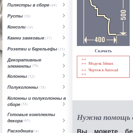
Пилястры в сборе
(49)
Русты
(50)
Консоли
(34)
Камни замковые
(37)
Розетки и барельефы
(33)
Скачать
Декоративные
Модель 3dmax
элементы
(79)
Чертеж в Autocad
Колонны
(52)
Полуколонны
(78)
Колонны и полуколонны в
сборе
(58)
Готовые комплекты
Нужна помощь в
декора
(65)
Вы можете бес
Расходники
(4)