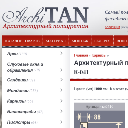
Самый пол
фасадного
Коллекция
фаса
отечествен
КАТАЛОГ ТОВАРОВ
МАТЕРИАЛ
МОНТАЖ
ГАЛЕРЕЯ
ВОПР
Арки
(130)
Главная
»
Карнизы
»
Архитектурный п
Слуховые окна и
обрамления
(19)
К-041
Сандрики
(31)
l длина (мм)
1000
мм h высота (
Молдинги
(253)
Карнизы
(55)
Артикул
- кк0410
Балюстрады
(87)
Пилястры
(64)