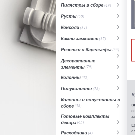
Пилястры в сборе
(49)
Русты
(50)
Консоли
(34)
Камни замковые
(37)
Розетки и барельефы
(33)
Декоративные
элементы
(79)
Колонны
(52)
Полуколонны
(78)
Н
Колонны и полуколонны в
В
сборе
(58)
о
Готовые комплекты
з
декора
(65)
Е
с 
Расходники
(4)