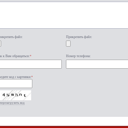
икрепить файл:
Прикрепить файл:
к к Вам обращаться:
*
Номер телефона:
едите код с картинки:
*
перезагрузить код