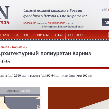
Самый полный каталог в России
495
фасадного декора из полиуретана:
Коллекция
фасадов,
энциклопедия
статей:
отечественный и зарубежный опыт
НТАЖ
ГАЛЕРЕЯ
ВОПРОСЫ
О НАС
ПОЛЕЗНОЕ
лавная
»
Карнизы
»
Архитектурный полиуретан Карниз
-035
длина (мм)
2000
мм h высота (мм)
92.64
мм w глубина (мм)
102
мм
Артикул
- кк0350