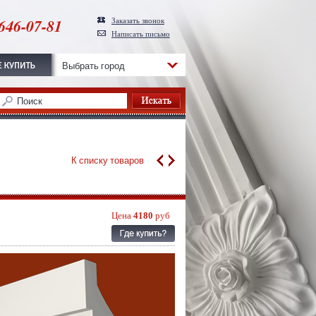
646-07-81
Заказать звонок
Написать письмо
Выбрать город
К списку товаров
Цена
4180
руб