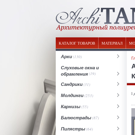
КАТАЛОГ ТОВАРОВ
МАТЕРИАЛ
МО
Арки
(130)
Г
Слуховые окна и
обрамления
(19)
К
Сандрики
(31)
l 
Молдинги
(253)
Карнизы
(55)
Балюстрады
(87)
Пилястры
(64)