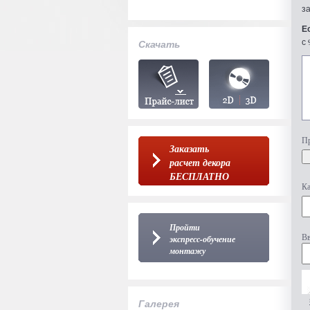
з
Е
с 
Скачать
Пр
Заказать
расчет декора
БЕСПЛАТНО
Ка
Пройти
Вв
экспресс-обучение
монтажу
Галерея