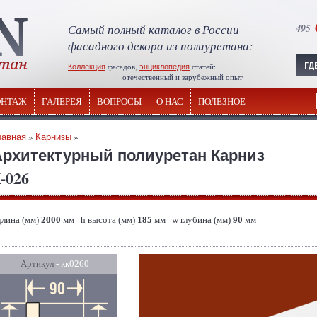
Самый полный каталог в России
495
фасадного декора из полиуретана:
Коллекция
фасадов,
энциклопедия
статей:
отечественный и зарубежный опыт
НТАЖ
ГАЛЕРЕЯ
ВОПРОСЫ
О НАС
ПОЛЕЗНОЕ
лавная
»
Карнизы
»
Архитектурный полиуретан Карниз
-026
длина (мм)
2000
мм h высота (мм)
185
мм w глубина (мм)
90
мм
Артикул
- кк0260