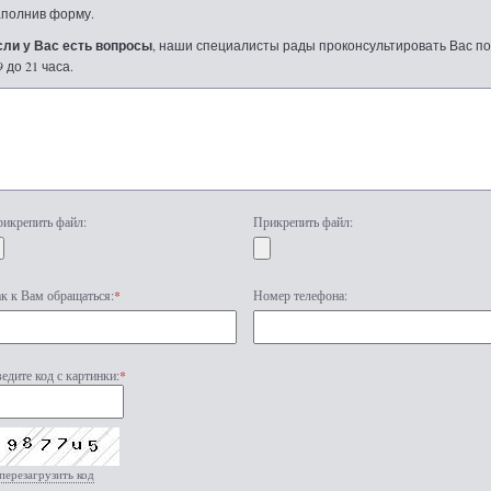
аполнив форму.
сли у Вас есть вопросы
, наши специалисты рады проконсультировать Вас по т
9 до 21 часа.
икрепить файл:
Прикрепить файл:
к к Вам обращаться:
*
Номер телефона:
едите код с картинки:
*
перезагрузить код