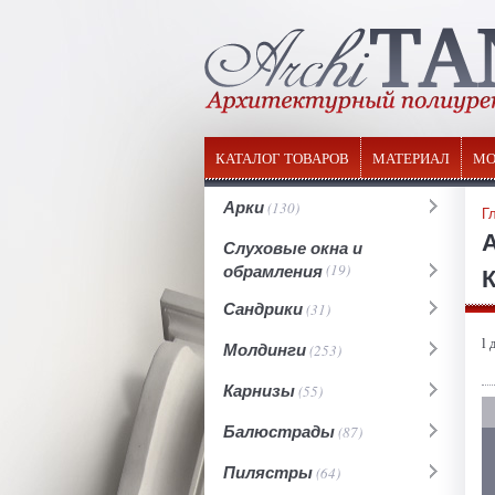
КАТАЛОГ ТОВАРОВ
МАТЕРИАЛ
МО
Арки
(130)
Г
Слуховые окна и
обрамления
(19)
К
Сандрики
(31)
l 
Молдинги
(253)
Карнизы
(55)
Балюстрады
(87)
Пилястры
(64)