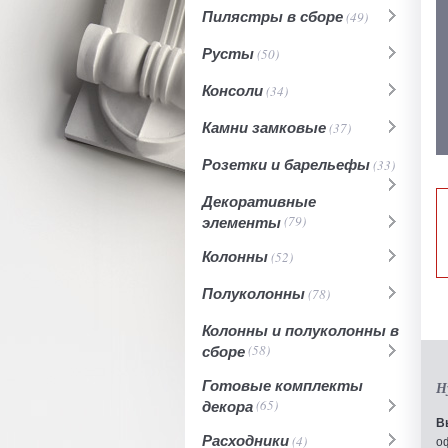
Пилястры в сборе
(49)
Русты
(50)
Консоли
(34)
Камни замковые
(37)
Розетки и барельефы
(33)
Декоративные
элементы
(79)
Колонны
(52)
Полуколонны
(78)
Колонны и полуколонны в
сборе
(58)
Готовые комплекты
Н
декора
(65)
В
Расходники
(4)
о