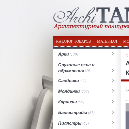
КАТАЛОГ ТОВАРОВ
МАТЕРИАЛ
МО
Арки
(130)
Г
Слуховые окна и
обрамления
(19)
К
Сандрики
(31)
l 
Молдинги
(253)
Карнизы
(55)
Балюстрады
(87)
Пилястры
(64)