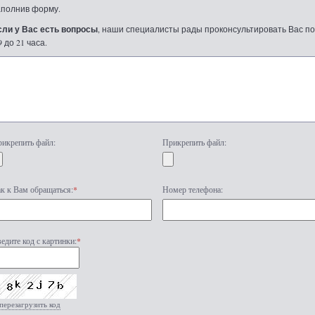
аполнив форму.
сли у Вас есть вопросы
, наши специалисты рады проконсультировать Вас по т
9 до 21 часа.
икрепить файл:
Прикрепить файл:
к к Вам обращаться:
*
Номер телефона:
едите код с картинки:
*
перезагрузить код