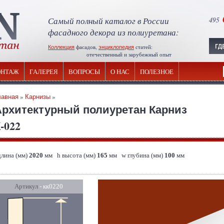
Самый полный каталог в России
495
фасадного декора из полиуретана:
Коллекция
фасадов,
энциклопедия
статей:
отечественный и зарубежный опыт
НТАЖ
ГАЛЕРЕЯ
ВОПРОСЫ
О НАС
ПОЛЕЗНОЕ
лавная
»
Карнизы
»
Архитектурный полиуретан Карниз
-022
длина (мм)
2020
мм h высота (мм)
165
мм w глубина (мм)
100
мм
Артикул
- кк0220