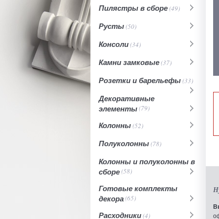
Пилястры в сборе
(49)
Русты
(50)
Консоли
(34)
Камни замковые
(37)
Розетки и барельефы
(33)
Декоративные
элементы
(79)
Колонны
(52)
Полуколонны
(78)
Колонны и полуколонны в
сборе
(58)
Готовые комплекты
Н
декора
(65)
В
Расходники
(4)
о