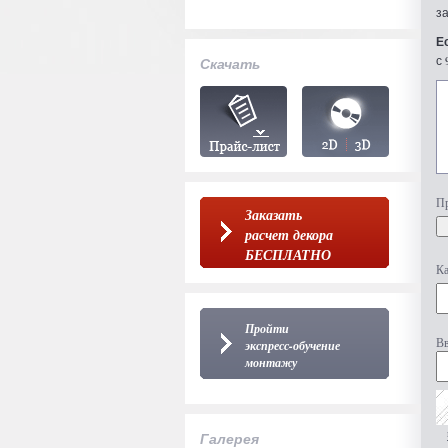
з
Е
с 
Скачать
Пр
Заказать
расчет декора
БЕСПЛАТНО
Ка
Пройти
Вв
экспресс-обучение
монтажу
Галерея