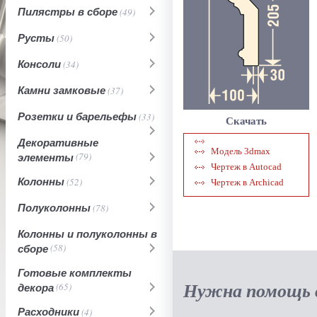
Пилястры в сборе
(49)
Русты
(50)
Консоли
(34)
Камни замковые
(37)
Розетки и барельефы
(33)
Скачать
Декоративные
Модель 3dmax
элементы
(79)
Чертеж в Autocad
Колонны
(52)
Чертеж в Archicad
Полуколонны
(78)
Колонны и полуколонны в
сборе
(58)
Готовые комплекты
Нужна помощь в
декора
(65)
Расходники
(4)