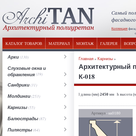
Самый пол
фасадного
Коллекция
фаса
отечествен
КАТАЛОГ ТОВАРОВ
МАТЕРИАЛ
МОНТАЖ
ГАЛЕРЕЯ
ВОПР
Арки
(130)
Главная
»
Карнизы
»
Архитектурный п
Слуховые окна и
обрамления
(19)
К-018
Сандрики
(31)
l длина (мм)
2450
мм h высота (
Молдинги
(253)
Карнизы
(55)
Артикул
- кк0180
Балюстрады
(87)
Пилястры
(64)