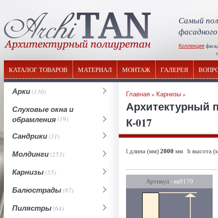
Самый пол
фасадного
Коллекция
фаса
отечествен
КАТАЛОГ ТОВАРОВ
МАТЕРИАЛ
МОНТАЖ
ГАЛЕРЕЯ
ВОПР
Арки
(130)
Главная
»
Карнизы
»
Архитектурный п
Слуховые окна и
обрамления
(19)
К-017
Сандрики
(31)
l длина (мм)
2000
мм h высота (
Молдинги
(253)
Карнизы
(55)
Артикул
- кк0170
Балюстрады
(87)
Пилястры
(64)