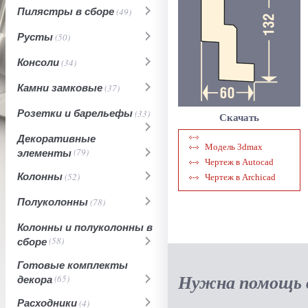
Пилястры в сборе
(49)
Русты
(50)
Консоли
(34)
Камни замковые
(37)
Розетки и барельефы
(33)
Скачать
Декоративные
Модель 3dmax
элементы
(79)
Чертеж в Autocad
Колонны
(52)
Чертеж в Archicad
Полуколонны
(78)
Колонны и полуколонны в
сборе
(58)
Готовые комплекты
Нужна помощь в
декора
(65)
Расходники
(4)