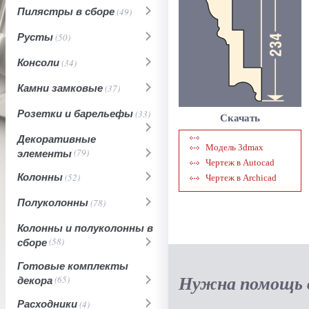
Пилястры в сборе
(49)
Русты
(50)
Консоли
(34)
Камни замковые
(37)
Розетки и барельефы
(33)
Скачать
Декоративные
Модель 3dmax
элементы
(79)
Чертеж в Autocad
Колонны
(52)
Чертеж в Archicad
Полуколонны
(78)
Колонны и полуколонны в
сборе
(58)
Готовые комплекты
Нужна помощь в
декора
(65)
Расходники
(4)