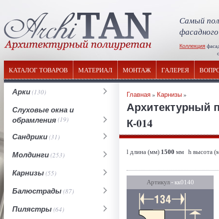
Самый пол
фасадного
Коллекция
фаса
отечествен
КАТАЛОГ ТОВАРОВ
МАТЕРИАЛ
МОНТАЖ
ГАЛЕРЕЯ
ВОПР
Арки
(130)
Главная
»
Карнизы
»
Архитектурный п
Слуховые окна и
обрамления
(19)
К-014
Сандрики
(31)
l длина (мм)
1500
мм h высота (
Молдинги
(253)
Карнизы
(55)
Артикул
- кк0140
Балюстрады
(87)
Пилястры
(64)