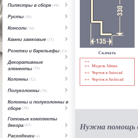
Пилястры в сборе
(49)
Русты
(50)
Консоли
(34)
Камни замковые
(37)
Розетки и барельефы
(33)
Скачать
Декоративные
Модель 3dmax
элементы
(79)
Чертеж в Autocad
Колонны
(52)
Чертеж в Archicad
Полуколонны
(78)
Колонны и полуколонны в
сборе
(58)
Готовые комплекты
Нужна помощь в
декора
(65)
Расходники
(4)