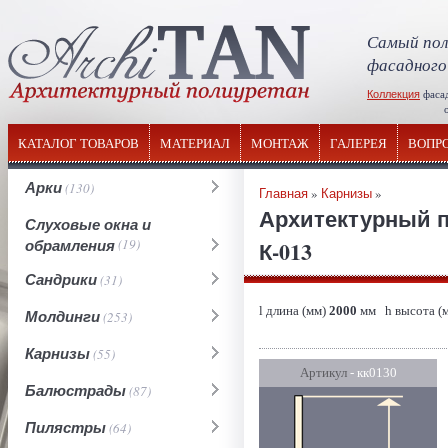
Самый пол
фасадного
Коллекция
фаса
отечествен
КАТАЛОГ ТОВАРОВ
МАТЕРИАЛ
МОНТАЖ
ГАЛЕРЕЯ
ВОПР
Арки
(130)
Главная
»
Карнизы
»
Архитектурный п
Слуховые окна и
обрамления
(19)
К-013
Сандрики
(31)
l длина (мм)
2000
мм h высота (
Молдинги
(253)
Карнизы
(55)
Артикул
- кк0130
Балюстрады
(87)
Пилястры
(64)