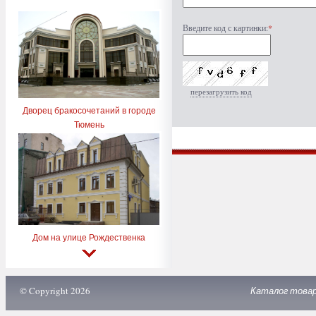
Введите код с картинки:
*
перезагрузить код
Дворец бракосочетаний в городе
Тюмень
Дом на улице Рождественка
© Copyright 2026
Каталог това