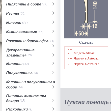
Пилястры в сборе
(49)
Русты
(50)
Консоли
(34)
Камни замковые
(37)
Розетки и барельефы
(33)
Скачать
Декоративные
Модель 3dmax
элементы
(79)
Чертеж в Autocad
Колонны
(52)
Чертеж в Archicad
Полуколонны
(78)
Колонны и полуколонны в
сборе
(58)
Готовые комплекты
Нужна помощь в
декора
(65)
Расходники
(4)