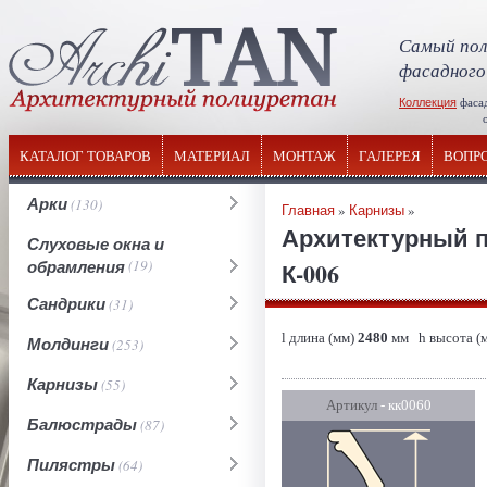
Самый пол
фасадного
Коллекция
фаса
отечествен
КАТАЛОГ ТОВАРОВ
МАТЕРИАЛ
МОНТАЖ
ГАЛЕРЕЯ
ВОПР
Арки
(130)
Главная
»
Карнизы
»
Архитектурный п
Слуховые окна и
обрамления
(19)
К-006
Сандрики
(31)
l длина (мм)
2480
мм h высота (
Молдинги
(253)
Карнизы
(55)
Артикул
- кк0060
Балюстрады
(87)
Пилястры
(64)