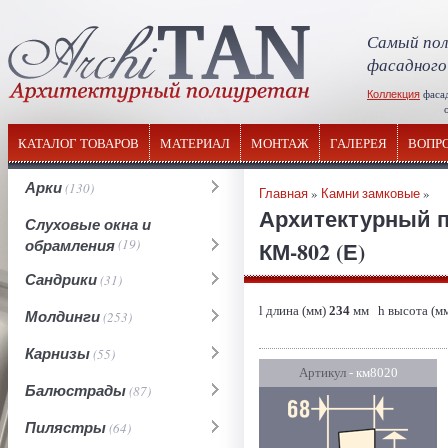
Самый пол
фасадного
Коллекция
фаса
отечествен
КАТАЛОГ ТОВАРОВ
МАТЕРИАЛ
МОНТАЖ
ГАЛЕРЕЯ
ВОПР
Арки
(130)
Главная
»
Камни замковые
»
Архитектурный п
Слуховые окна и
обрамления
(19)
КМ-802 (Е)
Сандрики
(31)
l длина (мм)
234
мм h высота (м
Молдинги
(253)
Карнизы
(55)
Артикул
- км8020
Балюстрады
(87)
Пилястры
(64)