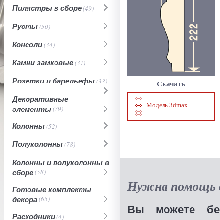
Пилястры в сборе
(49)
Русты
(50)
Консоли
(34)
Камни замковые
(37)
Розетки и барельефы
(33)
Скачать
Декоративные
Модель 3dmax
элементы
(79)
Колонны
(52)
Полуколонны
(78)
Колонны и полуколонны в
сборе
(58)
Нужна помощь в
Готовые комплекты
декора
(65)
Вы можете бес
Расходники
(4)