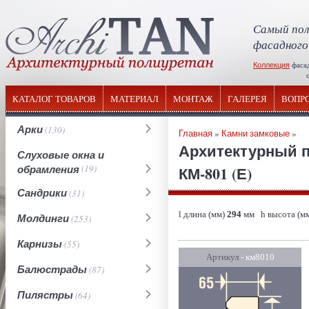
Самый пол
фасадного
Коллекция
фаса
отечествен
КАТАЛОГ ТОВАРОВ
МАТЕРИАЛ
МОНТАЖ
ГАЛЕРЕЯ
ВОПР
Арки
(130)
Главная
»
Камни замковые
»
Архитектурный п
Слуховые окна и
обрамления
(19)
КМ-801 (Е)
Сандрики
(31)
l длина (мм)
294
мм h высота (м
Молдинги
(253)
Карнизы
(55)
Артикул
- км8010
Балюстрады
(87)
Пилястры
(64)