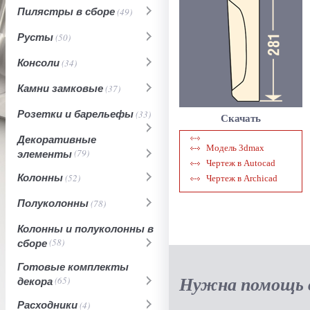
Пилястры в сборе
(49)
Русты
(50)
Консоли
(34)
Камни замковые
(37)
Розетки и барельефы
(33)
Скачать
Декоративные
Модель 3dmax
элементы
(79)
Чертеж в Autocad
Колонны
(52)
Чертеж в Archicad
Полуколонны
(78)
Колонны и полуколонны в
сборе
(58)
Готовые комплекты
Нужна помощь в
декора
(65)
Расходники
(4)