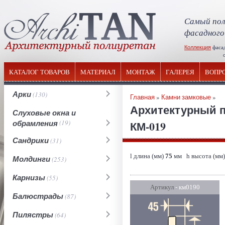
Самый пол
фасадного
Коллекция
фаса
отечествен
КАТАЛОГ ТОВАРОВ
МАТЕРИАЛ
МОНТАЖ
ГАЛЕРЕЯ
ВОПР
Арки
(130)
Главная
»
Камни замковые
»
Архитектурный п
Слуховые окна и
обрамления
(19)
КМ-019
Сандрики
(31)
l длина (мм)
75
мм h высота (мм
Молдинги
(253)
Карнизы
(55)
Артикул
- км0190
Балюстрады
(87)
Пилястры
(64)