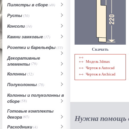
Пилястры в сборе
(49)
Русты
(50)
Консоли
(34)
Камни замковые
(37)
Розетки и барельефы
(33)
Скачать
Декоративные
Модель 3dmax
элементы
(79)
Чертеж в Autocad
Колонны
(52)
Чертеж в Archicad
Полуколонны
(78)
Колонны и полуколонны в
сборе
(58)
Готовые комплекты
Нужна помощь в
декора
(65)
Расходники
(4)