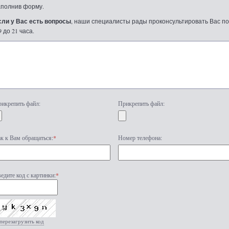
аполнив форму.
сли у Вас есть вопросы
, наши специалисты рады проконсультировать Вас по т
9 до 21 часа.
икрепить файл:
Прикрепить файл:
к к Вам обращаться:
*
Номер телефона:
едите код с картинки:
*
перезагрузить код