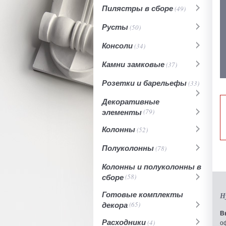
Пилястры в сборе
(49)
Русты
(50)
Консоли
(34)
Камни замковые
(37)
Розетки и барельефы
(33)
Декоративные
элементы
(79)
Колонны
(52)
Полуколонны
(78)
Колонны и полуколонны в
сборе
(58)
Готовые комплекты
Н
декора
(65)
В
Расходники
(4)
о