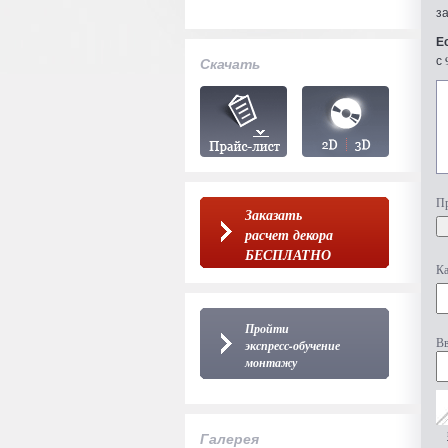
з
Е
с 
Скачать
Пр
Заказать
расчет декора
БЕСПЛАТНО
Ка
Пройти
Вв
экспресс-обучение
монтажу
Галерея