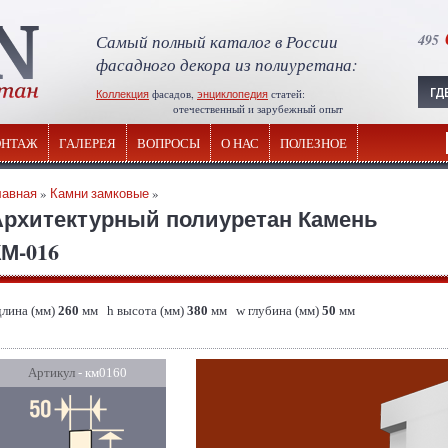
Самый полный каталог в России
495
фасадного декора из полиуретана:
Коллекция
фасадов,
энциклопедия
статей:
отечественный и зарубежный опыт
НТАЖ
ГАЛЕРЕЯ
ВОПРОСЫ
О НАС
ПОЛЕЗНОЕ
лавная
»
Камни замковые
»
Архитектурный полиуретан Камень
М-016
длина (мм)
260
мм h высота (мм)
380
мм w глубина (мм)
50
мм
Артикул
- км0160