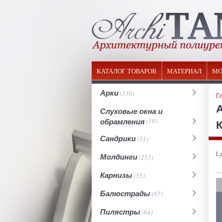
КАТАЛОГ ТОВАРОВ
МАТЕРИАЛ
МО
Арки
(130)
Г
Слуховые окна и
обрамления
(19)
К
Сандрики
(31)
l 
Молдинги
(253)
Карнизы
(55)
Балюстрады
(87)
Пилястры
(64)