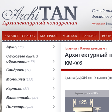
Самый пол
фасадного
Коллекция
фаса
отечествен
КАТАЛОГ ТОВАРОВ
МАТЕРИАЛ
МОНТАЖ
ГАЛЕРЕЯ
ВОПР
Арки
(130)
Главная
»
Камни замковые
»
Архитектурный п
Слуховые окна и
обрамления
(19)
КМ-005
Сандрики
(31)
l длина (мм)
306
мм h высота (м
Молдинги
(253)
Карнизы
(55)
Артикул
- км0050
Балюстрады
(87)
Пилястры
(64)