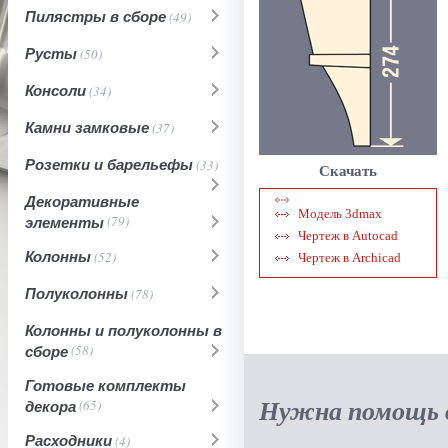
Пилястры в сборе
(49)
Русты
(50)
Консоли
(34)
Камни замковые
(37)
Розетки и барельефы
(33)
Скачать
Декоративные
Модель 3dmax
элементы
(79)
Чертеж в Autocad
Колонны
(52)
Чертеж в Archicad
Полуколонны
(78)
Колонны и полуколонны в
сборе
(58)
Готовые комплекты
Нужна помощь в
декора
(65)
Расходники
(4)