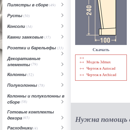
Пилястры в сборе
(49)
Русты
(50)
Консоли
(34)
Камни замковые
(37)
Розетки и барельефы
(33)
Скачать
Декоративные
Модель 3dmax
элементы
(79)
Чертеж в Autocad
Колонны
(52)
Чертеж в Archicad
Полуколонны
(78)
Колонны и полуколонны в
сборе
(58)
Готовые комплекты
Нужна помощь в
декора
(65)
Расходники
(4)