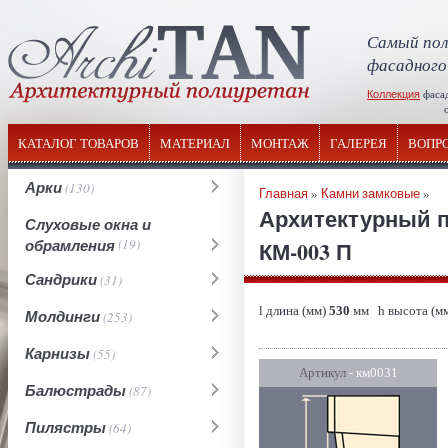
Самый пол
фасадного
Коллекция
фаса
отечествен
КАТАЛОГ ТОВАРОВ
МАТЕРИАЛ
МОНТАЖ
ГАЛЕРЕЯ
ВОПР
Арки
(130)
Главная
»
Камни замковые
»
Архитектурный п
Слуховые окна и
обрамления
(19)
КМ-003 П
Сандрики
(31)
l длина (мм)
530
мм h высота (м
Молдинги
(253)
Карнизы
(55)
Артикул
- км0031
Балюстрады
(87)
Пилястры
(64)