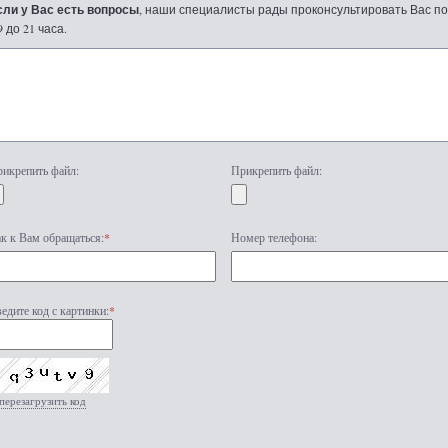
сли у Вас есть вопросы
, наши специалисты рады проконсультировать Вас по т
9 до 21 часа.
икрепить файл:
Прикрепить файл:
к к Вам обращаться:
*
Номер телефона:
едите код с картинки:
*
перезагрузить код