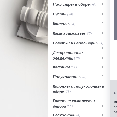
Пилястры в сборе
(49)
Русты
(50)
Консоли
(34)
Камни замковые
(37)
Розетки и барельефы
(33)
Декоративные
элементы
(79)
Колонны
(52)
Полуколонны
(78)
Колонны и полуколонны в
сборе
(58)
Н
Готовые комплекты
В
декора
(65)
о
з
Расходники
(4)