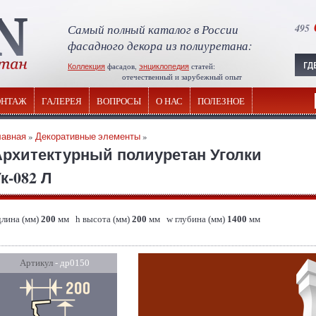
Самый полный каталог в России
495
фасадного декора из полиуретана:
Коллекция
фасадов,
энциклопедия
статей:
отечественный и зарубежный опыт
НТАЖ
ГАЛЕРЕЯ
ВОПРОСЫ
О НАС
ПОЛЕЗНОЕ
лавная
»
Декоративные элементы
»
Архитектурный полиуретан Уголки
к-082 Л
длина (мм)
200
мм h высота (мм)
200
мм w глубина (мм)
1400
мм
Артикул
- др0150