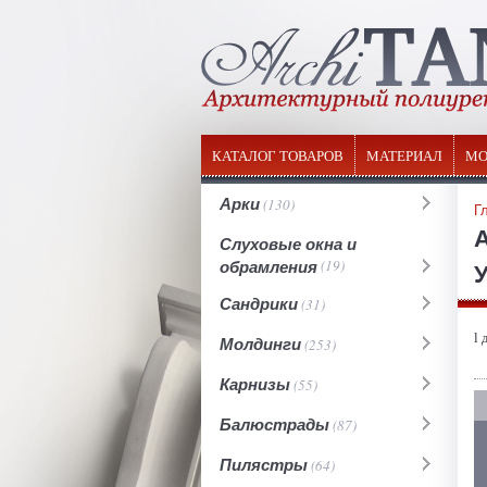
КАТАЛОГ ТОВАРОВ
МАТЕРИАЛ
МО
Арки
(130)
Г
Слуховые окна и
обрамления
(19)
У
Сандрики
(31)
l 
Молдинги
(253)
Карнизы
(55)
Балюстрады
(87)
Пилястры
(64)