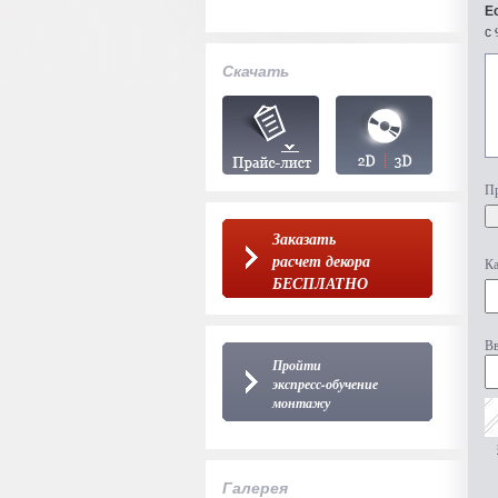
Е
с 
Скачать
Пр
Заказать
расчет декора
Ка
БЕСПЛАТНО
Вв
Пройти
экспресс-обучение
монтажу
Галерея