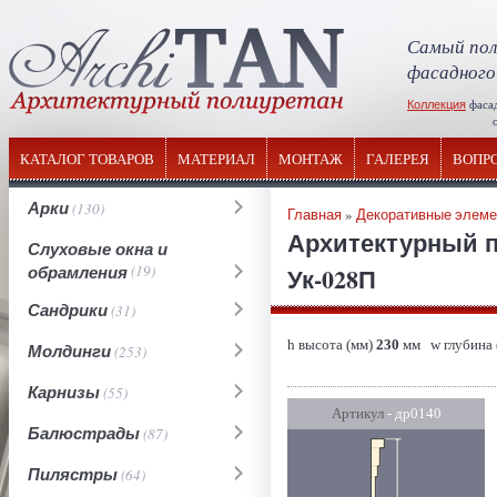
Самый пол
фасадного
Коллекция
фаса
отечествен
КАТАЛОГ ТОВАРОВ
МАТЕРИАЛ
МОНТАЖ
ГАЛЕРЕЯ
ВОПР
Арки
(130)
Главная
»
Декоративные элем
Архитектурный п
Слуховые окна и
обрамления
(19)
Ук-028П
Сандрики
(31)
h высота (мм)
230
мм w глубина 
Молдинги
(253)
Карнизы
(55)
Артикул
- др0140
Балюстрады
(87)
Пилястры
(64)