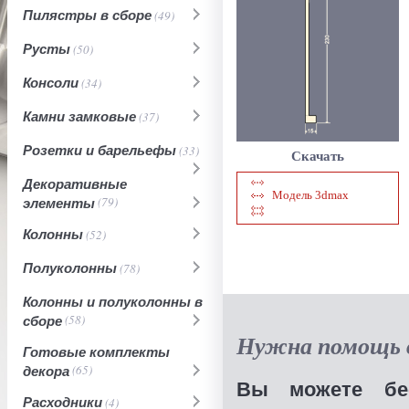
Пилястры в сборе
(49)
Русты
(50)
Консоли
(34)
Камни замковые
(37)
Розетки и барельефы
(33)
Скачать
Декоративные
Модель 3dmax
элементы
(79)
Колонны
(52)
Полуколонны
(78)
Колонны и полуколонны в
сборе
(58)
Нужна помощь в
Готовые комплекты
декора
(65)
Вы можете бес
Расходники
(4)