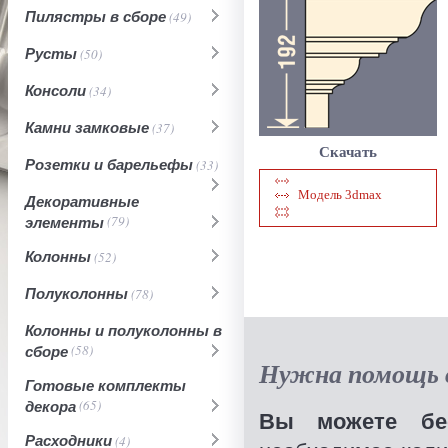
Пилястры в сборе
(49)
Русты
(50)
Консоли
(34)
Камни замковые
(37)
Скачать
Розетки и барельефы
(33)
Модель 3dmax
Декоративные
элементы
(79)
Колонны
(52)
Полуколонны
(78)
Колонны и полуколонны в
сборе
(58)
Нужна помощь в
Готовые комплекты
декора
(65)
Вы можете бес
Расходники
(4)