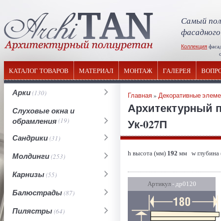
Самый пол
фасадного
Коллекция
фаса
отечествен
КАТАЛОГ ТОВАРОВ
МАТЕРИАЛ
МОНТАЖ
ГАЛЕРЕЯ
ВОПР
Арки
(130)
Главная
»
Декоративные элем
Архитектурный п
Слуховые окна и
обрамления
(19)
Ук-027П
Сандрики
(31)
h высота (мм)
192
мм w глубина 
Молдинги
(253)
Карнизы
(55)
Артикул
- др0120
Балюстрады
(87)
Пилястры
(64)