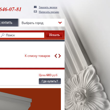
646-07-81
Заказать звонок
Написать письмо
Выбрать город
К списку товаров
Цена
683
руб