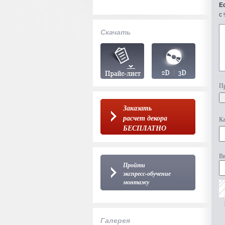
Е
с 
Скачать
Пр
Заказать
расчет декора
Ка
БЕСПЛАТНО
Вв
Пройти
экспресс-обучение
монтажу
Галерея