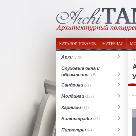
КАТАЛОГ ТОВАРОВ
МАТЕРИАЛ
МО
Арки
(130)
Г
Слуховые окна и
обрамления
(19)
У
Сандрики
(31)
h
Молдинги
(253)
Карнизы
(55)
Балюстрады
(87)
Пилястры
(64)