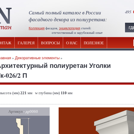
Самый полный каталог в России
495
фасадного декора из полиуретана:
Коллекция
фасадов,
энциклопедия
статей:
отечественный и зарубежный опыт
НТАЖ
ГАЛЕРЕЯ
ВОПРОСЫ
О НАС
ПОЛЕЗНОЕ
лавная
»
Декоративные элементы
»
Архитектурный полиуретан Уголки
к-026/2 П
 высота (мм)
221
мм w глубина (мм)
110
мм
Артикул
- др0060