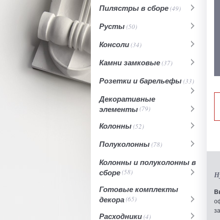
Пилястры в сборе
(49)
Русты
(50)
Консоли
(34)
Камни замковые
(37)
Розетки и барельефы
(33)
Декоративные
элементы
(79)
Колонны
(52)
Полуколонны
(78)
Колонны и полуколонны в
сборе
(58)
Н
Готовые комплекты
В
декора
(65)
о
з
Расходники
(4)