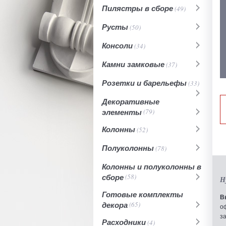
Пилястры в сборе
(49)
Русты
(50)
Консоли
(34)
Камни замковые
(37)
Розетки и барельефы
(33)
Декоративные
элементы
(79)
Колонны
(52)
Полуколонны
(78)
Колонны и полуколонны в
сборе
(58)
Н
Готовые комплекты
В
декора
(65)
о
з
Расходники
(4)