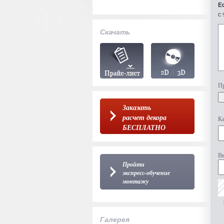
Е
с 
Скачать
Пр
Заказать
расчет декора
Ка
БЕСПЛАТНО
Вв
Пройти
экспресс-обучение
монтажу
Галерея