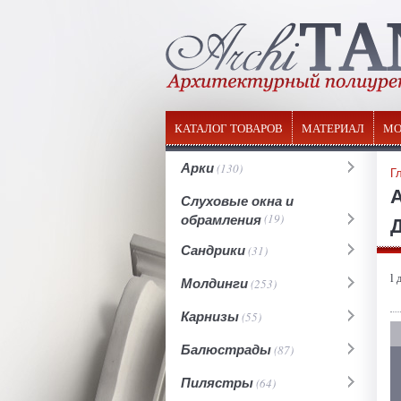
КАТАЛОГ ТОВАРОВ
МАТЕРИАЛ
МО
Арки
(130)
Г
Слуховые окна и
обрамления
(19)
Д
Сандрики
(31)
l 
Молдинги
(253)
Карнизы
(55)
Балюстрады
(87)
Пилястры
(64)