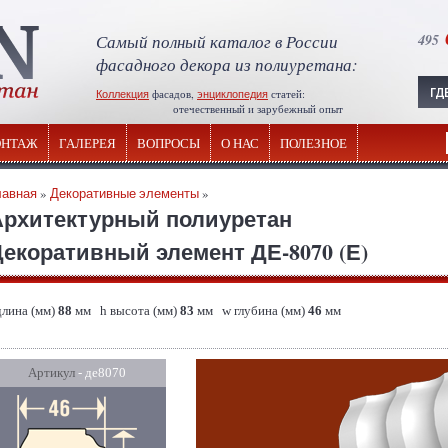
Самый полный каталог в России
495
фасадного декора из полиуретана:
Коллекция
фасадов,
энциклопедия
статей:
отечественный и зарубежный опыт
НТАЖ
ГАЛЕРЕЯ
ВОПРОСЫ
О НАС
ПОЛЕЗНОЕ
лавная
»
Декоративные элементы
»
Архитектурный полиуретан
екоративный элемент ДЕ-8070 (Е)
длина (мм)
88
мм h высота (мм)
83
мм w глубина (мм)
46
мм
Артикул
- де8070