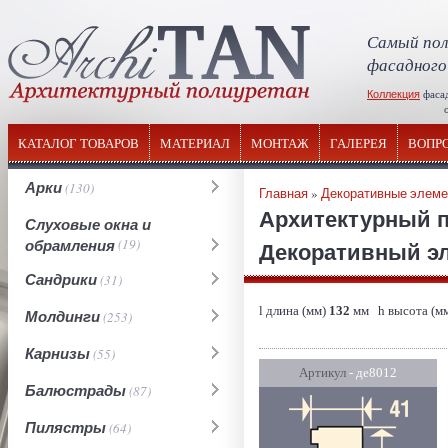
Самый пол
фасадного
Коллекция
фаса
отечествен
КАТАЛОГ ТОВАРОВ
МАТЕРИАЛ
МОНТАЖ
ГАЛЕРЕЯ
ВОПР
Арки
(130)
Главная
»
Декоративные элем
Архитектурный 
Слуховые окна и
обрамления
(19)
Декоративный эл
Сандрики
(31)
l длина (мм)
132
мм h высота (м
Молдинги
(253)
Карнизы
(55)
Артикул
- де8012
Балюстрады
(87)
Пилястры
(64)