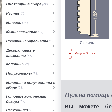
Пилястры в сборе
(49)
Русты
(50)
Консоли
(34)
Камни замковые
(37)
Розетки и барельефы
(33)
Скачать
Декоративные
Модель 3dmax
элементы
(79)
Колонны
(52)
Полуколонны
(78)
Колонны и полуколонны в
сборе
(58)
Нужна помощь в
Готовые комплекты
декора
(65)
Вы можете бес
Расходники
(4)