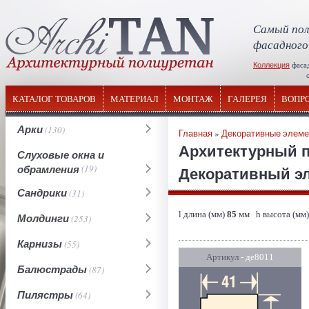
Самый пол
фасадного
Коллекция
фаса
отечествен
КАТАЛОГ ТОВАРОВ
МАТЕРИАЛ
МОНТАЖ
ГАЛЕРЕЯ
ВОПР
Арки
(130)
Главная
»
Декоративные элем
Архитектурный 
Слуховые окна и
обрамления
(19)
Декоративный эл
Сандрики
(31)
l длина (мм)
85
мм h высота (мм
Молдинги
(253)
Карнизы
(55)
Артикул
- де8011
Балюстрады
(87)
Пилястры
(64)