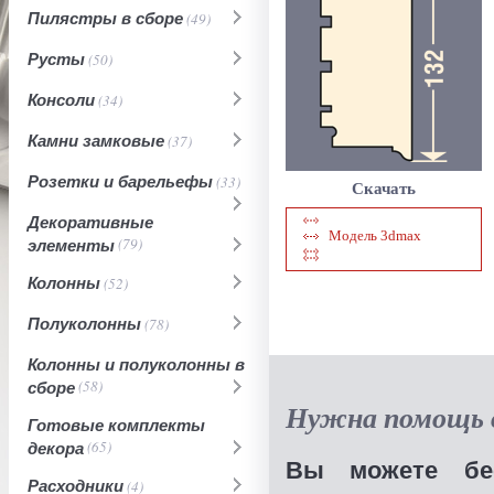
Пилястры в сборе
(49)
Русты
(50)
Консоли
(34)
Камни замковые
(37)
Розетки и барельефы
(33)
Скачать
Декоративные
Модель 3dmax
элементы
(79)
Колонны
(52)
Полуколонны
(78)
Колонны и полуколонны в
сборе
(58)
Нужна помощь в
Готовые комплекты
декора
(65)
Вы можете бес
Расходники
(4)