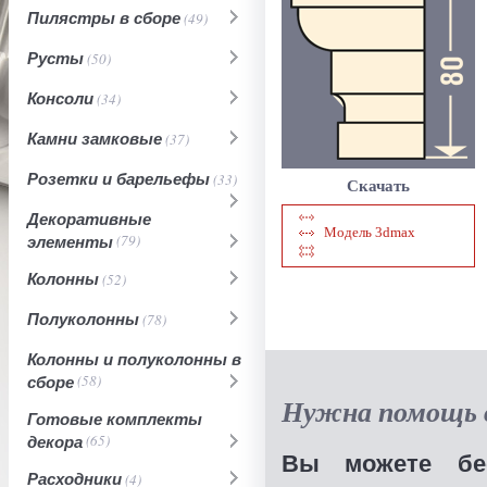
Пилястры в сборе
(49)
Русты
(50)
Консоли
(34)
Камни замковые
(37)
Розетки и барельефы
(33)
Скачать
Декоративные
Модель 3dmax
элементы
(79)
Колонны
(52)
Полуколонны
(78)
Колонны и полуколонны в
сборе
(58)
Нужна помощь в
Готовые комплекты
декора
(65)
Вы можете бес
Расходники
(4)