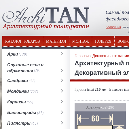
Самый пол
фасадного
Коллекция
фаса
отечествен
КАТАЛОГ ТОВАРОВ
МАТЕРИАЛ
МОНТАЖ
ГАЛЕРЕЯ
ВОПР
Арки
(130)
Главная
»
Декоративные элем
Архитектурный 
Слуховые окна и
обрамления
(19)
Декоративный эл
Сандрики
(31)
l длина (мм)
210
мм h высота (м
Молдинги
(253)
Карнизы
(55)
Артикул
- де7290
Балюстрады
(87)
Пилястры
(64)