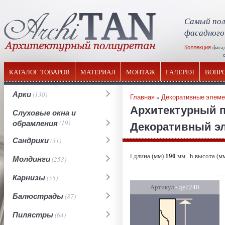
Самый пол
фасадного
Коллекция
фаса
отечествен
КАТАЛОГ ТОВАРОВ
МАТЕРИАЛ
МОНТАЖ
ГАЛЕРЕЯ
ВОПР
Арки
(130)
Главная
»
Декоративные элем
Архитектурный 
Слуховые окна и
обрамления
(19)
Декоративный эл
Сандрики
(31)
l длина (мм)
190
мм h высота (м
Молдинги
(253)
Карнизы
(55)
Артикул
- де7240
Балюстрады
(87)
Пилястры
(64)