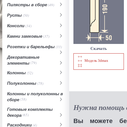
Пилястры в сборе
(49)
Русты
(50)
Консоли
(34)
Камни замковые
(37)
Розетки и барельефы
(33)
Скачать
Декоративные
Модель 3dmax
элементы
(79)
Колонны
(52)
Полуколонны
(78)
Колонны и полуколонны в
сборе
(58)
Нужна помощь в
Готовые комплекты
декора
(65)
Вы можете бес
Расходники
(4)