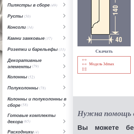
Пилястры в сборе
(49)
Русты
(50)
Консоли
(34)
Камни замковые
(37)
Розетки и барельефы
(33)
Скачать
Декоративные
Модель 3dmax
элементы
(79)
Колонны
(52)
Полуколонны
(78)
Колонны и полуколонны в
сборе
(58)
Нужна помощь в
Готовые комплекты
декора
(65)
Вы можете бес
Расходники
(4)