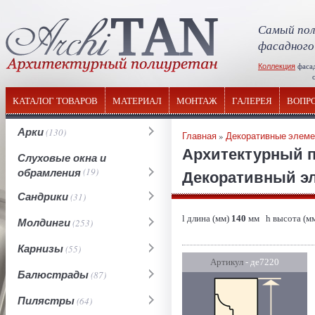
Самый пол
фасадного
Коллекция
фаса
отечествен
КАТАЛОГ ТОВАРОВ
МАТЕРИАЛ
МОНТАЖ
ГАЛЕРЕЯ
ВОПР
Арки
(130)
Главная
»
Декоративные элем
Архитектурный 
Слуховые окна и
обрамления
(19)
Декоративный эл
Сандрики
(31)
l длина (мм)
140
мм h высота (м
Молдинги
(253)
Карнизы
(55)
Артикул
- де7220
Балюстрады
(87)
Пилястры
(64)