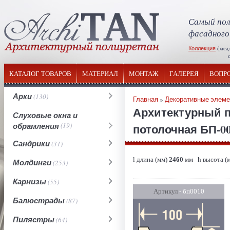
Самый пол
фасадного
Коллекция
фаса
отечествен
КАТАЛОГ ТОВАРОВ
МАТЕРИАЛ
МОНТАЖ
ГАЛЕРЕЯ
ВОПР
Арки
(130)
Главная
»
Декоративные элем
Архитектурный п
Слуховые окна и
обрамления
(19)
потолочная БП-0
Сандрики
(31)
l длина (мм)
2460
мм h высота (
Молдинги
(253)
Карнизы
(55)
Артикул
- бп0010
Балюстрады
(87)
Пилястры
(64)