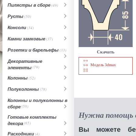
Пилястры в сборе
(49)
Русты
(50)
Консоли
(34)
Камни замковые
(37)
Розетки и барельефы
(33)
Скачать
Декоративные
Модель 3dmax
элементы
(79)
Колонны
(52)
Полуколонны
(78)
Колонны и полуколонны в
сборе
(58)
Нужна помощь в
Готовые комплекты
декора
(65)
Вы можете бес
Расходники
(4)